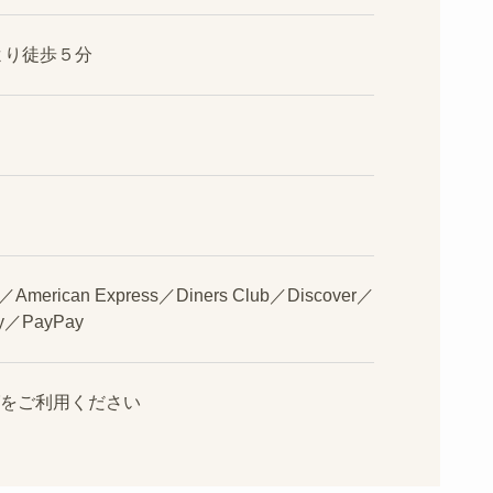
より徒歩５分
／American Express／Diners Club／Discover／
／PayPay
をご利用ください