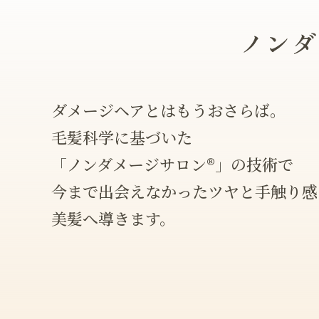
ノンダ
ダメージヘアとはもうおさらば。
毛髪科学に基づいた
「ノンダメージサロン®」の技術で
今まで出会えなかったツヤと
手触り感
美髪へ導きます。