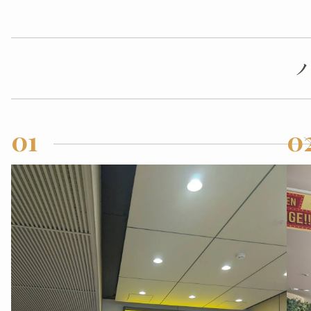
ノ
01
0