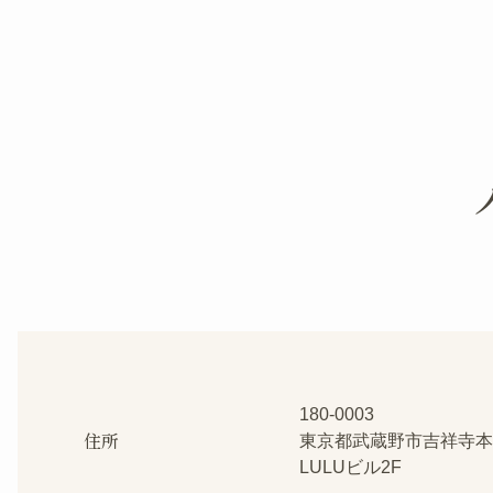
180-0003
住所
東京都武蔵野市吉祥寺本町
LULUビル2F