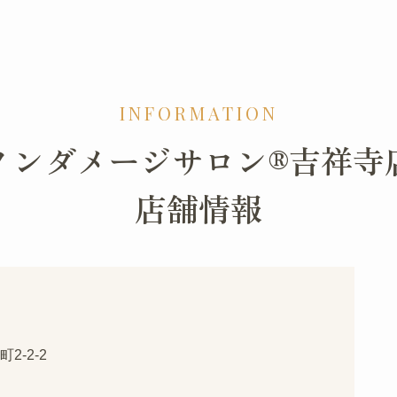
INFORMATION
ノンダメージサロン®
吉祥寺
店舗情報
2-2-2