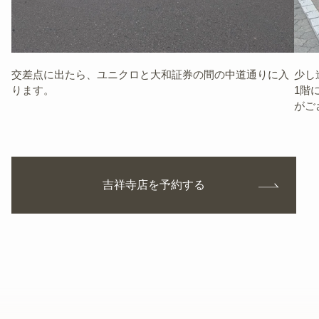
交差点に出たら、ユニクロと大和証券の間の中道通りに入
少し
ります。
1階
がご
吉祥寺店を予約する